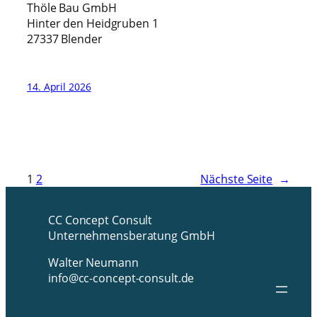
Thöle Bau GmbH
Hinter den Heidgruben 1
27337 Blender
14. April 2026
1
2
Nächste Seite
→
CC Concept Consult
Unternehmensberatung GmbH
Walter Neumann
info@cc-concept-consult.de